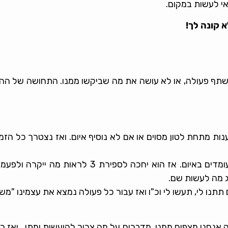
אי לעשות במקום.
א קונה לך!
ף פעולה, או לא עושה את מה שביקשו ממנו. התחושה של ההורה
ות מתחת לטון מסוים או אם לא נוסיף איום. ואז נצטרך כל הזמ
איום עלול להזמין מבחן – הילד ירצה לבדוק אם אנחנו עומדים בא
תנו לי, תעשו לי וכ"ו ואז עבור כל פעולה נמצא את עצמינו "מש
נחנו מצפים ממנו. מדברים על מה צריך להיעשות ומתי. ואז כש