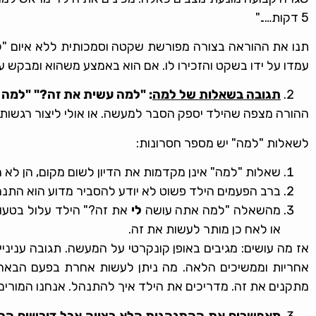
5 דקות….."
תנו את ההוראה בצורה מפורשת שקטה וסמכותית ללא איום "קום 
עמדו על ידו בשקט והזכירו לו. אם הוא באמצע משהוא ומבקש עוד 5 דקות או עד שייגמר הפרק, כבדו את זה, אבל הקפידו שהוא יקום ברגע 
תגובה בשאלות של למה
: "למה עשית את זה?" "למה 
ההורה מצפה שהילד יספק הסבר למעשה. או אולי ליצור רגשות
לשאלות "למה" יש מספר חסרונות:
שאלות "למה" אינן מקדמות את הדיון לשום מקום, הן לא מ
ברב הפעמים הילד פשוט לא יודע להסביר מדוע הוא התנה
מהשאלה "למה אתה עושה
לי
את זה?" הילד עלול בטעו
או לאח כן מותר לעשות את זה.
אז מה עושים: מגיבים באופן קונקרטי על המעשה. תגובה עניניי
אחריות וממשיכים הלאה. מה ניתן לעשות אחרת בפעם הבאה 
מתקנים את זה. מדריכים את הילד איך להתנהל. אנחנו המורים 
מאפשרים את ההתנהגות הלא רצויה אבל דורשים הב