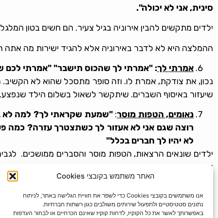
סינית, אני לא יכולה".
ילדים מתקשים להבין אירוניה בגיל צעיר. הם חשים בטון המלגל
ההמלצה היא לא לדבר באירוניה אלא להגיד ישירות מה אתה חושב
אמרתי לך
: "אמרתי לך שהכוס תישבר" "אמרתי לכם ש
נכון, את צודקת, אמרת לו. וזה סופר מתסכל שהוא לא הקשיב. 
שיעזור באיסוף השברים. שיתקשר לשאול בשלום הילד שנפצע. ז
נאומים, הטפות מוסר
:
"שמעת שקראתי לך? למה לא בא
רוצה שגם אני לא אעזור לך כשתצטרך עזרה? כמה פעמי
לא יהיו לך חברים בכלל"
ילדים שונאים הרצאות, הטפות מוסר והסברים ממושכים. לגבי
צריך להפוך את התלונה לבקשה: בוא תעזור לי בבקשה עם השקיו
האתר משתמש בקובצי Cookies
התהליך של שינוי התגובה שלנו יביא בעקבותיו שינוי בתגובה ש
אנו משתמשים בקובצי Cookies כדי לשפר את חוויית הגלישה באתר, לניתוח
נתונים סטטיסטיים ולתפעול שירותים משולבים כגון רשתות חברתיות.
באפשרותך לאשר את כל הקוקיז, לדחות קוקיז שאינם הכרחיים או לבחור העדפות
הקודם