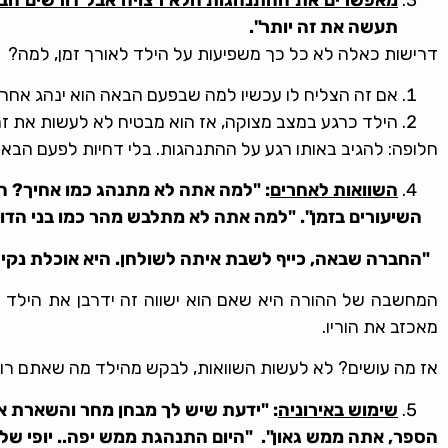
תעשה את זה יותר".
דרישות כאלה לא כל כך משפיעות על הילד לאורך זמן, למה?
אם זה הצליח לו עכשיו למה שבפעם הבאה הוא ינהג אחרת
הילד כרגע במצב מצוקה, אז הוא מבטיח לא לעשות את זה 
חלופה: להגיב באותו רגע על ההתנהגות. בלי דחיות לפעם הבאה. במיוחד אם מדובר בילדים עם HD
השוואות לאחרים
: "למה אתה לא מתנהג כמו אחיך? הו
השיעורים בזמן". "למה אתה לא מתלבש מהר כמו בני הדוד
"החברה שבאה, כייף לשבת איתה לשולחן. היא אוכלת נקי 
המחשבה של ההורה היא שאם הוא ישווה זה ידרבן את הילד לפ
מאכזב את הוריו.
אז מה עושים? לא לעשות השוואות, לבקש מהילד מה שאתם רוצי
שימוש באירוניה
: "ידעת שיש לך מבחן מחר והשארת 
הספר, אתה ממש גאון". "היום התנהגת ממש יפה.. יופי של