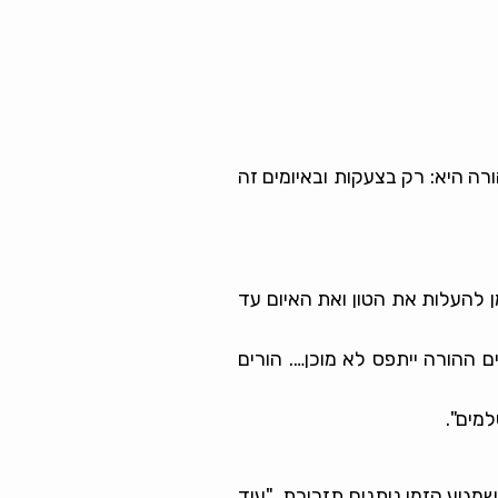
 היא: רק בצעקות ובאיומים זה
ן להעלות את הטון ואת האיום עד
יום. אז הוא יחכה לספירת 3 לראות מה ייקרה ולפעמים ההורה ייתפס לא מוכן…. הורים
למים".
מגיע הזמן נותנים תזכורת "עוד