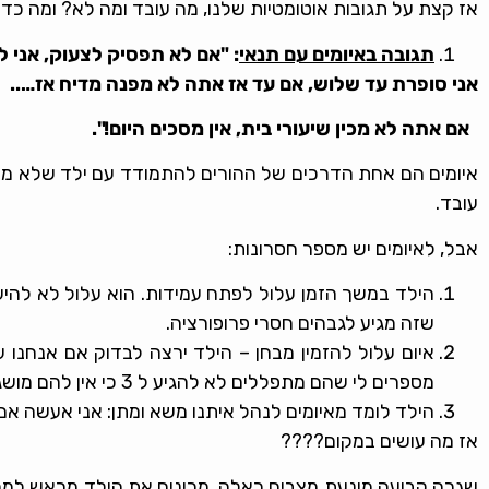
אז קצת על תגובות אוטומטיות שלנו, מה עובד ומה לא? ומה כד
תגובה באיומים עם תנאי
: "אם לא תפסיק לצעוק, אני ל
אני סופרת עד שלוש, אם עד אז אתה לא מפנה מדיח אז…..
אם אתה לא מכין שיעורי בית, אין מסכים היום!".
איומים הם אחת הדרכים של ההורים להתמודד עם ילד שלא משת
עובד.
אבל, לאיומים יש מספר חסרונות:
הילד במשך הזמן עלול לפתח עמידות. הוא עלול לא להיענ
שזה מגיע לגבהים חסרי פרופורציה.
מספרים לי שהם מתפללים לא להגיע ל 3 כי אין להם מושג מה לעשות שם.
הילד לומד מאיומים לנהל איתנו משא ומתן: אני אעשה אם ת
אז מה עושים במקום????
שגרה קבועה מונעת מצבים כאלה. מכינים את הילד מראש למה א