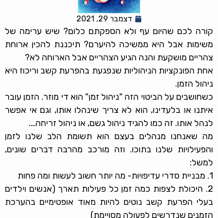
דצמבר 29, 2021
קורה לכם שהיום עף ולא הספקתם כלום? שיש ערימה של
משימות אבל היא ממשיכה להיערם? תיכננת להכין ארוחת
צהריים מושקעת והנה הגיע הצהריים אבל הארוחה לא?
אחת הפונקציות הניהוליות שנפגעת בהפרעת קשב וריכוז היא
ניהול הזמן.
כשחושבים על הביטוי הזה "ניהול זמן" הוא די מוזר. הזמן עובר
איתנו או בלעדינו, הוא לא צריך שינהלו אותו, וגם אי אפשר
לנהל אותו. זה כמו להגיד ניהול גשם, או ניהול זריחה….
מה שאנחנו מנהלים בעצם הוא תשומת הלב שלנו לזמן
והפעילויות שלנו בתוכו. וזה מורכב מהרבה דברים שונים,
למשל:
1. מבניית סדרי עדיפויות- מה יותר חשוב לעשות ומה פחות
2. היכולת לצפות כמה זמן כל פעילות תארך (אנשים וילדים
בעלי הפרעת קשב נוטים להיות מאוד אופטימיים בהערכת
הזמנים שנדרשים לפעולה מסויימת)