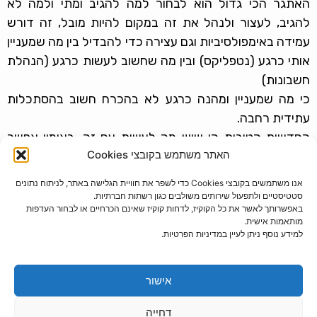
האתגר הכי גדול הוא לבחור למה להגיב ומתי ולמה לא
להגיב, לעצור ולנהל את זה במקום להיות מובל, זה דורש
עמידה באימפולסיביות וגם עצירה כדי להבדיל בין מה שמעניין
אותי כרגע (נטפליקס) ובין מה שחשוב לעשות כרגע (הנהלת
חשבונות)
כי מה שמעניין ומהנה כרגע לא בהכרח חשוב בהסתכלות
עתידית רחבה.
החדשות הטובות הן שיש מה לעשות עם זה. באימון אפשר
האתר משתמש בקובצי Cookies
לרכוש כלים ומודעות. כלים חיצוניים ופנימיים. זה לא יהפוך
אותך לשעון שוויצרי, אבל יכול לשפר את איכות החיים.
אנו משתמשים בקובצי Cookies כדי לשפר את חוויית הגלישה באתר, לניתוח נתונים
סטטיסטיים ולתפעול שירותים משולבים כגון רשתות חברתיות.
הקודם
הבא
באפשרותך לאשר את כל הקוקיז, לדחות קוקיז שאינם הכרחיים או לבחור העדפות
חופשה משפחתית- איך לדאוג שזה לא יהפוך לסיוט?
עצמאות
מותאמות אישית.
למידע נוסף ניתן לעיין במדיניות הפרטיות.
הצהרת פרטיות
הצהרת נגישות
אישור
תנאי שימוש ומדיניות ביטולים
דחייה