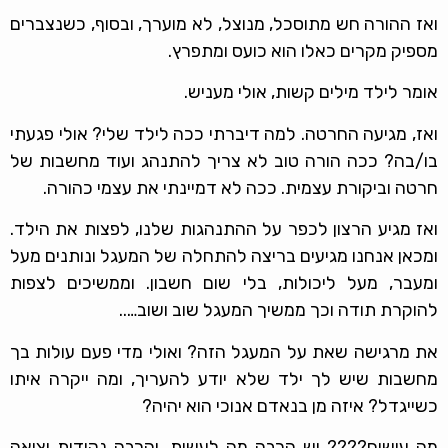
ואז ההורה חש מתוסכל, מנוצל, לא מוערך, ובסוף, כשנצברים
מספיק מקרים כאלו הוא כועס ומתפרץ.
אומר לילד מילים קשות, אולי מעניש.
ואז, מגיעה החרטה. למה דיברתי ככה לילד שלי? אולי פגעתי
בו/בה? ככה הורה טוב לא צריך להתנהג ועוד מחשבות של
חרטה וביקורת עצמית. ככה לא דמיינתי את עצמי כהורה.
ואז מגיע הרצון לכפר על ההתנהגות שלנו, לפצות את הילד.
ומכאן אנחנו מגיעים בריצה להתחלה של המעגל ונותנים מעל
ומעבר, מעל ליכולות, בלי שום חשבון. וממשיכים לצפות
להוקרת תודה וכך ממשיך המעגל שוב ושוב…..
את מרגישה שאת על המעגל הזה? ואולי מדי פעם עולות בך
מחשבות שיש לך ילד שלא יודע להעריך, ומה ייקרה איתו
כשייגדל? איזה מן בנאדם אנוכי הוא יהיה?
מה עושים???? יש הרבה מה לעשות, והרבה נקודות יציאה