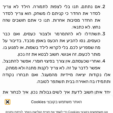
אם נתתם, תנו בלי לצפות לתמורה. הילד לא צריך
לסדר את החדר כי קניתם לו משחק. הוא צריך לסדר
את החדר מסיבות אחרות. תנו כי אתם חושבים שזה
נחוץ. לא כתנאי.
תשתדלו לא להתמרמר ולצבור כעסים, ואם כבר
כועסים, נסו להביע את הכעס באופן מכבד, בדיבור על
מה שמפריע לכם. בלי לקרוא לילד בשמות, או לפגוע בו.
מותר לכעוס, זה אנושי. חשוב לבטא את זה נכון.
ואחרי שכעסתם, אין צורך בפיצוי חומרי. אפשר להתנצל,
אפשר לדבר על זה. לא צריך לקנות מתנה ולא ממתק.
אלו נקודות יציאה מיידיות מהמעגל. ואם תבחרו נקודה
ותתמידו בה האוירה בבית תשתפר לטובה.
יחד איתן חשוב לדעת איך לשים גבולות נכון. איך לבחור את
החוקים, איך לצאת ממאבקי כח ולהיות סמכות הורית
האתר משתמש בקובצי Cookies
מאוזנת. לא פשוט…. כל העניין הזה של ההורות.
אנו משתמשים בקובצי Cookies כדי לשפר את חוויית הגלישה באתר, לניתוח נתונים